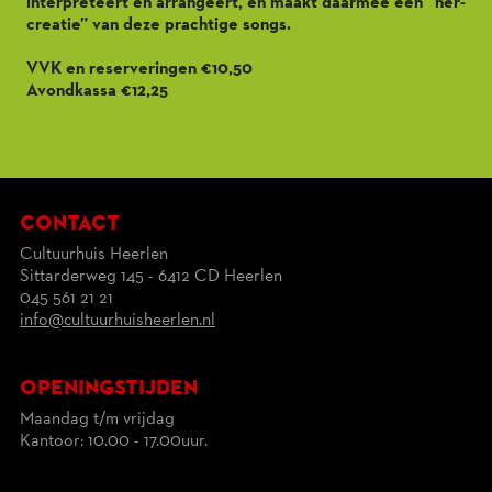
interpreteert en arrangeert, en maakt daarmee een “her-
creatie” van deze prachtige songs.
VVK en reserveringen €10,50
Avondkassa €12,25
contact
Cultuurhuis Heerlen
Sittarderweg 145 - 6412 CD Heerlen
045 561 21 21
info@cultuurhuisheerlen.nl
openingstijden
Maandag t/m vrijdag
Kantoor: 10.00 - 17.00uur.