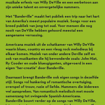
muzikale erfenis van Willy DeVille en een eerbetoon aan
zijn unieke talent en onvergetelijke nummers.
Met "Bandeville" maakt het publiek een trip naar het hart
van Amerika's meest populaire muziek. Songs voor een
breed publiek van jong tot oud. Voor mensen die nog
nooit van DeVille hebben gehoord meestal een
aangename verrassing.
Americana muziek uit de schatkamer van Willy DeVille
waarin blues, country en een vleug rock melodieus bij
elkaar komen. Muziek van onder andere Deville zelf en
ook van muzikanten die hij bewonderde zoals: John Hiat,
Ry Cooder en oude bluesgiganten, uitgevoerd in een
eigen “her-creatie” door Bandeville.
Daarnaast brengt Bandeville ook eigen songs in dezelfde
stijl. Songs vol hunkering of romantische overtuiging,
overspel of trouw, ruzie of liefde. Nummers die iédereen
wel aanspreken. Van romantisch melodisch met mooie
samenzang tot swingende Spanish-Americana.
Bandeville bouwt verder op de songs van Willy DeVille,