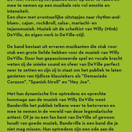
mee te nemen op een muzikale reis vol emotie en
intensiteit.
Een show met avontuurlijke uitstapjes naar rhythm-and-
blues-, cajun-, rock&roll, salsa-, mariachi- en
tejanomuziek. Muziek uit de schatkist van Willy (Mink)
DeVille, én eigen werk in DeVille-stijl.
De band bestaat uit ervaren muzikanten die stuk voor
stuk een grote liefde hebben voor de muziek van Willy
DeVille. Door hun gepassioneerde spel en vocale kracht
weten zij de unieke sound en sfeer van DeVille perfect
neer te zetten en zijn zij in staat om het publiek te laten
genieten van tijdloze klassiekers als "Demasiado
Corazon", "Spanish Stroll" en "Hey Joe".
Met hun dynamische live optredens en oprechte
hommage aan de muziek van Willy DeVille weet
Bandeville het publiek telkens weer te betoveren en
mee te nemen in de wereld van deze legendarische
artiest. Of je nu een fan bent van DeVille of gewoon
houdt van goede muziek, Bandeville is een band die je
niet mag missen. Hun optredens zijn een ode aan de