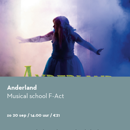
Anderland
Musical school F-Act
zo 20 sep / 14.00 uur
/ €21