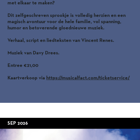
met elkaar te maken?
Dit zelfgeschreven sprookje is volledig herzien en een
magisch avontuur voor de hele familie, vol spanning,
humor en betoverende gloednieuwe muziek.
Verhaal, script en liedteksten van Vincent Renes.
Muziek van Davy Drees.
Entree €21,00
Kaartverkoop via
https://musicalfact.com/ticketservice/
SEP 2026