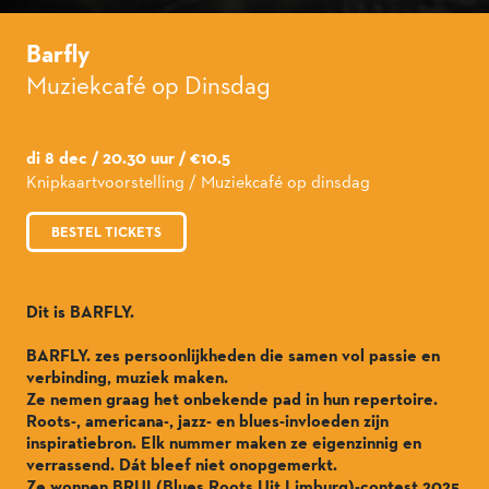
Barfly
Muziekcafé op Dinsdag
di 8 dec / 20.30 uur / €10.5
Knipkaartvoorstelling / Muziekcafé op dinsdag
BESTEL TICKETS
Dit is BARFLY.
BARFLY. zes persoonlijkheden die samen vol passie en
verbinding, muziek maken.
Ze nemen graag het onbekende pad in hun repertoire.
Roots-, americana-, jazz- en blues-invloeden zijn
inspiratiebron. Elk nummer maken ze eigenzinnig en
verrassend. Dát bleef niet onopgemerkt.
Ze wonnen BRUL(Blues Roots Uit Limburg)-contest 2025