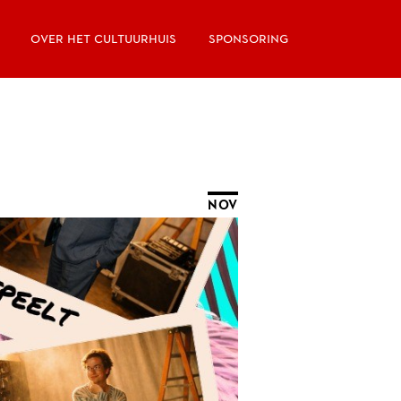
over het cultuurhuis
sponsoring
NOV