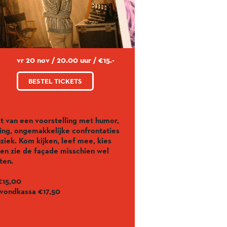
vr 20 nov / 20.00 uur / €15.-
BESTEL TICKETS
t van een voorstelling met humor,
ing, ongemakkelijke confrontaties
ziek. Kom kijken, leef mee, kies
j en zie de façade misschien wel
rten.
€15,00
vondkassa €17,50