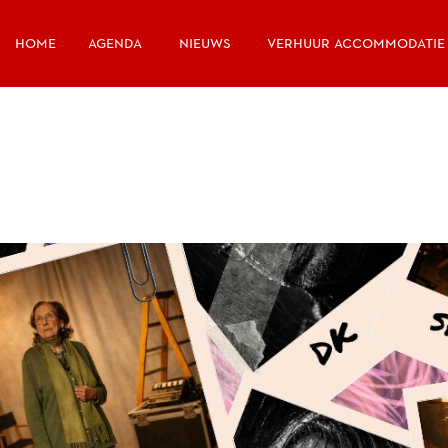
home
agenda
nieuws
verhuur accommodatie