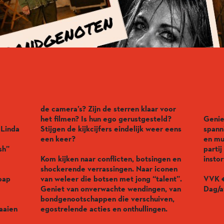
de camera’s? Zijn de sterren klaar voor
het filmen? Is hun ego gerustgesteld?
Genie
 Linda
Stijgen de kijkcijfers eindelijk weer eens
spann
een keer?
en mu
sh”
parti
Kom kijken naar conflicten, botsingen en
insto
shockerende verrassingen. Naar iconen
oap
van weleer die botsen met jong “talent”.
VVK 
Geniet van onverwachte wendingen, van
Dag/a
bondgenootschappen die verschuiven,
aaien
egostrelende acties en onthullingen.