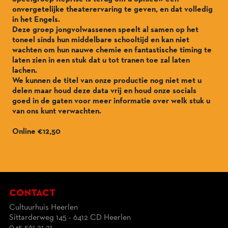
onvergetelijke theaterervaring te geven, en dat volledig
in het Engels.
Deze groep jongvolwassenen speelt al samen op het
toneel sinds hun middelbare schooltijd en kan niet
wachten om hun nauwe chemie en fantastische timing te
laten zien in een stuk dat u tot tranen toe zal laten
lachen.
We kunnen de titel van onze productie nog niet met u
delen maar houd deze data vrij en houd onze socials
goed in de gaten voor meer informatie over welk stuk u
van ons kunt verwachten.
Online €12,50
contact
Cultuurhuis Heerlen
Sittarderweg 145 - 6412 CD Heerlen
045 561 21 21